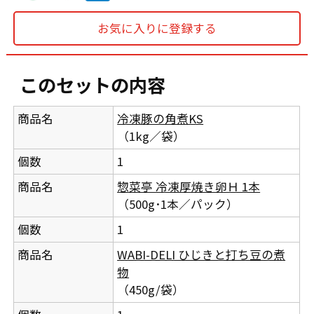
お気に入りに登録する
このセットの内容
商品名
冷凍豚の角煮KS
（1kg／袋）
個数
1
商品名
惣菜亭 冷凍厚焼き卵Ｈ 1本
（500g･1本／パック）
個数
1
商品名
WABI-DELI ひじきと打ち豆の煮
物
（450g/袋）