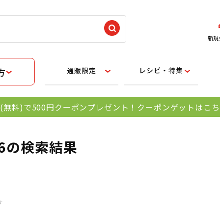
新規
通販限定
レシピ・特集
方
(無料)で500円クーポンプレゼント！クーポンゲットはこ
56の検索結果
す