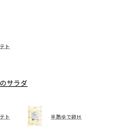
テト
味のサラダ
テト
半熟ゆで卵Ｈ