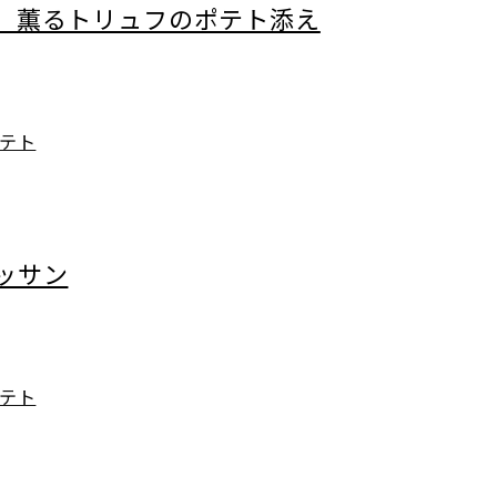
 薫るトリュフのポテト添え
テト
ッサン
テト