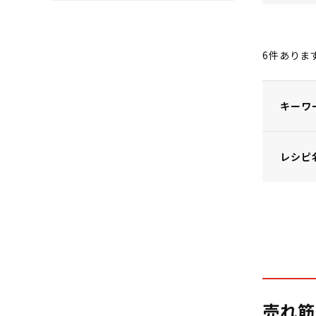
6
件ありま
キーワ
レシピ
売れ筋