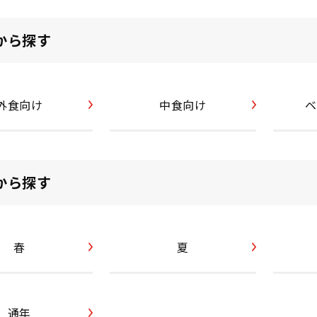
から探す
外食向け
中食向け
ベ
から探す
春
夏
通年