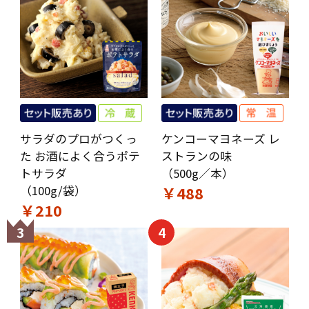
サラダのプロがつくっ
ケンコーマヨネーズ レ
た お酒によく合うポテ
ストランの味
トサラダ
（500g／本）
（100g/袋）
￥488
￥210
3
4