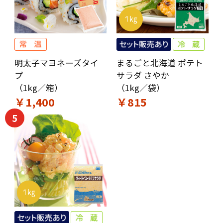
明太子マヨネーズタイ
まるごと北海道 ポテト
プ
サラダ さやか
（1kg／箱）
（1kg／袋）
￥1,400
￥815
5