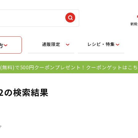
新規
通販限定
レシピ・特集
方
(無料)で500円クーポンプレゼント！クーポンゲットはこ
02の検索結果
す