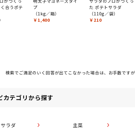
ロがつくっ
明太子マヨネーズタイ
サラダのプロがつくっ
よく合うポテ
プ
た ポテトサラダ
（1kg／箱）
（110g／袋）
袋）
￥1,400
￥210
検索でご満足のいく回答が出てこなかった場合は、お手数です
ピカテゴリから探す
サラダ
主菜