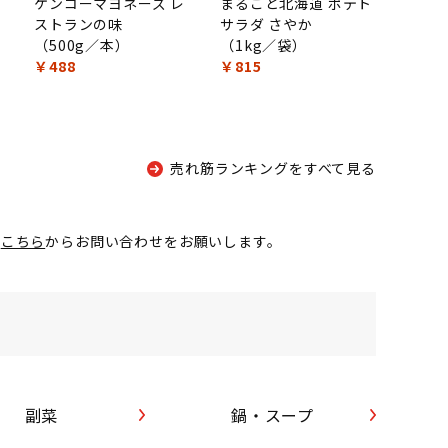
ケンコーマヨネーズ レ
まるごと北海道 ポテト
ストランの味
サラダ さやか
（500g／本）
（1kg／袋）
￥488
￥815
売れ筋ランキングをすべて見る
が
こちら
からお問い合わせをお願いします。
副菜
鍋・スープ