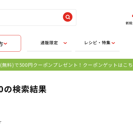
新規
通販限定
レシピ・特集
方
(無料)で500円クーポンプレゼント！クーポンゲットはこ
30の検索結果
す