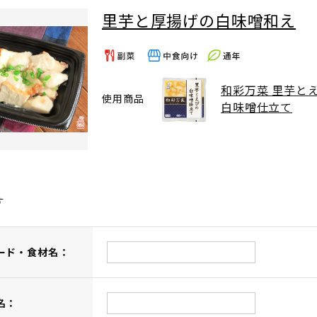
里芋と厚揚げの白味噌和え
和彩万菜 里芋と
使用商品
白味噌仕立て
す
ード・食材名：
名：