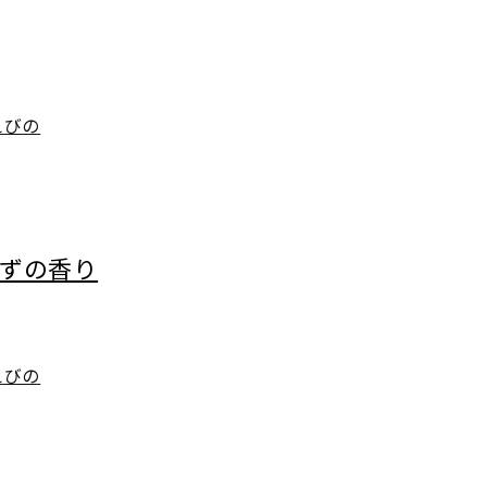
えびの
ゆずの香り
えびの