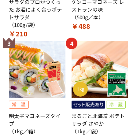
サラダのプロがつくっ
ケンコーマヨネーズ レ
た お酒によく合うポテ
ストランの味
トサラダ
（500g／本）
（100g/袋）
￥488
￥210
3
4
明太子マヨネーズタイ
まるごと北海道 ポテト
プ
サラダ さやか
（1kg／箱）
（1kg／袋）