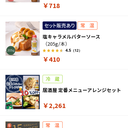
￥718
塩キャラメルバターソース
（205g/本）
4.5
（12）
￥410
居酒屋 定番メニューアレンジセット
￥2,261