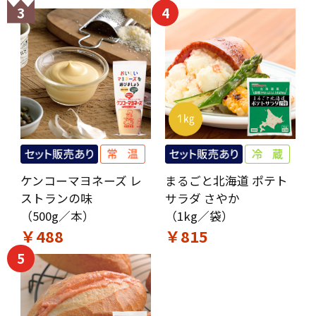
3
4
ケンコーマヨネーズ レ
まるごと北海道 ポテト
ストランの味
サラダ さやか
（500g／本）
（1kg／袋）
￥488
￥815
5