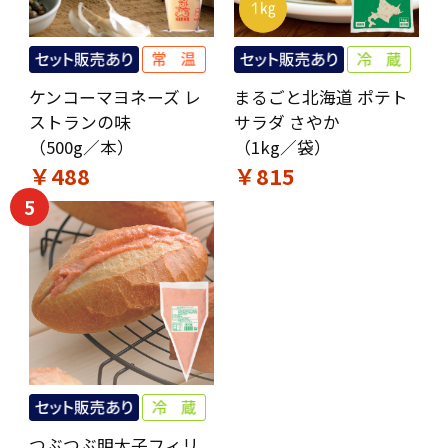
ケンコーマヨネーズ レ
まるごと北海道 ポテト
ストランの味
サラダ さやか
（500g／本）
（1kg／袋）
￥488
￥815
5
つぶつぶ明太子フィリ