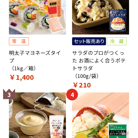
明太子マヨネーズタイ
サラダのプロがつくっ
プ
た お酒によく合うポテ
（1kg／箱）
トサラダ
￥1,400
（100g/袋）
￥210
3
4