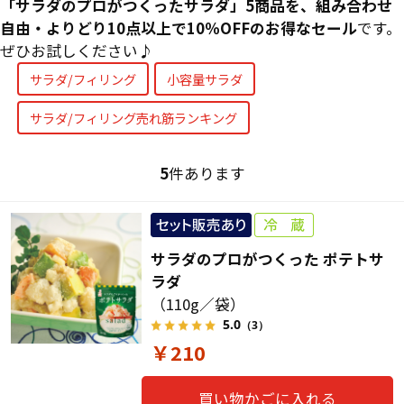
「サラダのプロがつくったサラダ」5商品を、組み合わせ
自由・よりどり10点以上で10％OFFのお得なセール
です。
ぜひお試しください♪
サラダ/フィリング
小容量サラダ
サラダ/フィリング売れ筋ランキング
5
件あります
サラダのプロがつくった ポテトサ
ラダ
（110g／袋）
5.0
（3）
￥210
買い物かごに入れる