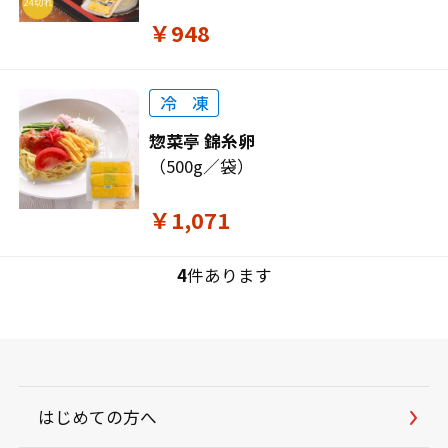
￥948
惣菜亭 錦糸卵
（500g／袋）
￥1,071
4
件あります
はじめての方へ