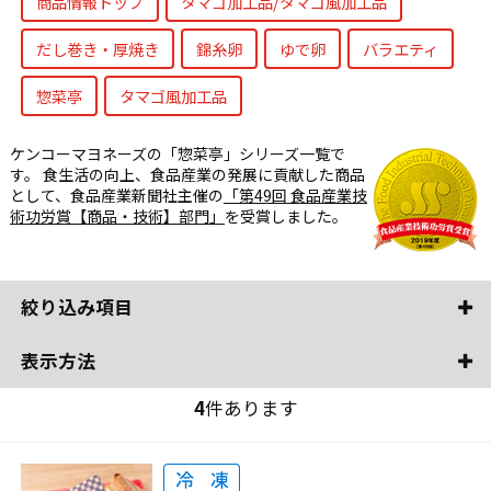
商品情報トップ
タマゴ加工品/タマゴ風加工品
だし巻き・厚焼き
錦糸卵
ゆで卵
バラエティ
惣菜亭
タマゴ風加工品
ケンコーマヨネーズの「惣菜亭」シリーズ一覧で
す。 食生活の向上、食品産業の発展に貢献した商品
として、食品産業新聞社主催の
「第49回 食品産業技
術功労賞【商品・技術】部門」
を受賞しました。
絞り込み項目
表示方法
4
件あります