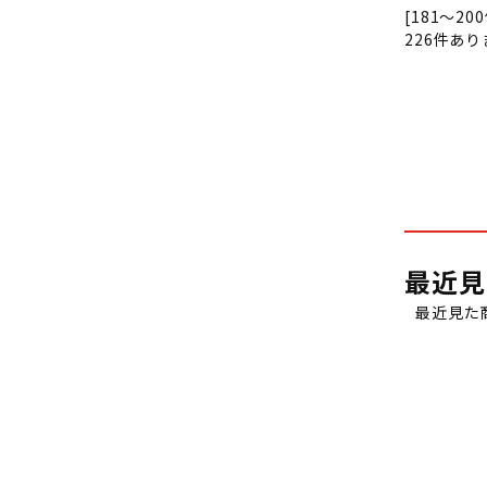
[181～20
226
件あり
最近見
最近見た