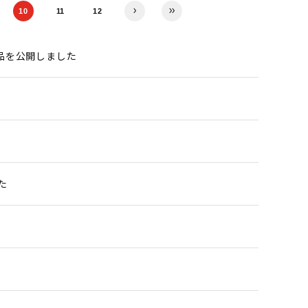
10
11
12
９品を公開しました
た