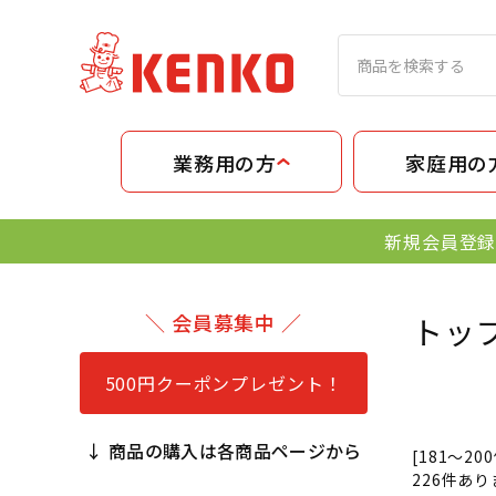
業務用の方
家庭用の
新規会員登録
＼ 会員募集中 ／
トッ
500円クーポンプレゼント！
↓ 商品の購入は各商品ページから
[181～20
226
件あり