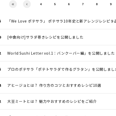
4
5
6
7
8
9
5
「We Love ポテサラ」 ポテサラ10年史と新アレンジレシピ
9
[中食向け]サラダ巻きレシピを公開しました
2
World Sushi Letter vol.1：バンクーバー編」を公開しました
5
プロのポテサラ「ポテトサラダで作るグラタン」を公開しまし
4
アヒージョとは？ 作り方のコツとおすすめレシピ10選
2
大豆ミートとは？ 魅力やおすすめのレシピをご紹介