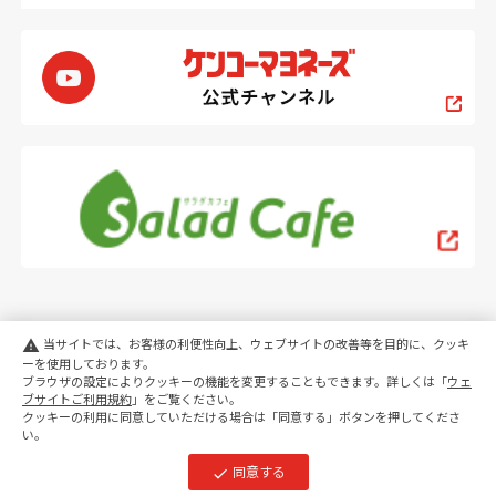
当サイトでは、お客様の利便性向上、ウェブサイトの改善等を目的に、クッキ
warning
ーを使用しております。
ブラウザの設定によりクッキーの機能を変更することもできます。詳しくは「
ウェ
PC
スマートフォン
ブサイトご利用規約
」をご覧ください。
クッキーの利用に同意していただける場合は「同意する」ボタンを押してくださ
い。
copyright KENKO Mayonnaise Co.,Ltd.All rights reserved.
同意する
check