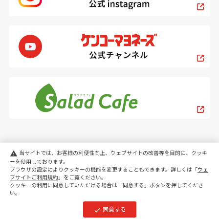
当サイトでは、お客様の利便性向上、ウェブサイトの改善等を目的に、クッキ
warning
ーを使用しております。
ブラウザの設定によりクッキーの機能を変更することもできます。詳しくは「
ウェ
PC
スマートフォン
ブサイトご利用規約
」をご覧ください。
クッキーの利用に同意していただける場合は「同意する」ボタンを押してくださ
い。
copyright KENKO Mayonnaise Co.,Ltd.All rights reserved.
同意する
check