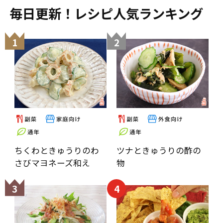
毎日更新！レシピ人気ランキング
1
2
ちくわときゅうりのわ
ツナときゅうりの酢の
さびマヨネーズ和え
物
3
4