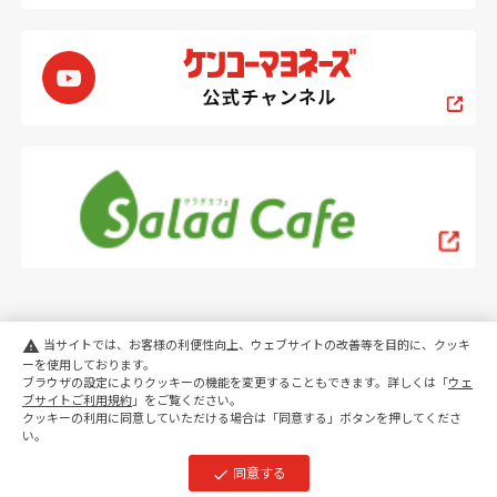
当サイトでは、お客様の利便性向上、ウェブサイトの改善等を目的に、クッキ
warning
ーを使用しております。
ブラウザの設定によりクッキーの機能を変更することもできます。詳しくは「
ウェ
PC
スマートフォン
ブサイトご利用規約
」をご覧ください。
クッキーの利用に同意していただける場合は「同意する」ボタンを押してくださ
い。
copyright KENKO Mayonnaise Co.,Ltd.All rights reserved.
同意する
check