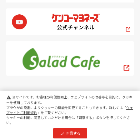
当サイトでは、お客様の利便性向上、ウェブサイトの改善等を目的に、クッキ
warning
ーを使用しております。
ブラウザの設定によりクッキーの機能を変更することもできます。詳しくは「
ウェ
PC
スマートフォン
ブサイトご利用規約
」をご覧ください。
クッキーの利用に同意していただける場合は「同意する」ボタンを押してくださ
い。
copyright KENKO Mayonnaise Co.,Ltd.All rights reserved.
同意する
check