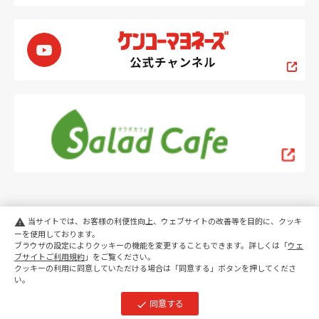
当サイトでは、お客様の利便性向上、ウェブサイトの改善等を目的に、クッキ
warning
ーを使用しております。
ブラウザの設定によりクッキーの機能を変更することもできます。詳しくは「
ウェ
PC
スマートフォン
ブサイトご利用規約
」をご覧ください。
クッキーの利用に同意していただける場合は「同意する」ボタンを押してくださ
い。
copyright KENKO Mayonnaise Co.,Ltd.All rights reserved.
同意する
check