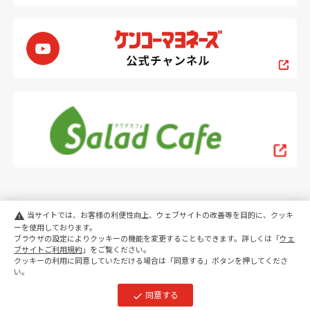
当サイトでは、お客様の利便性向上、ウェブサイトの改善等を目的に、クッキ
warning
ーを使用しております。
ブラウザの設定によりクッキーの機能を変更することもできます。詳しくは「
ウェ
PC
スマートフォン
ブサイトご利用規約
」をご覧ください。
クッキーの利用に同意していただける場合は「同意する」ボタンを押してくださ
い。
copyright KENKO Mayonnaise Co.,Ltd.All rights reserved.
同意する
check