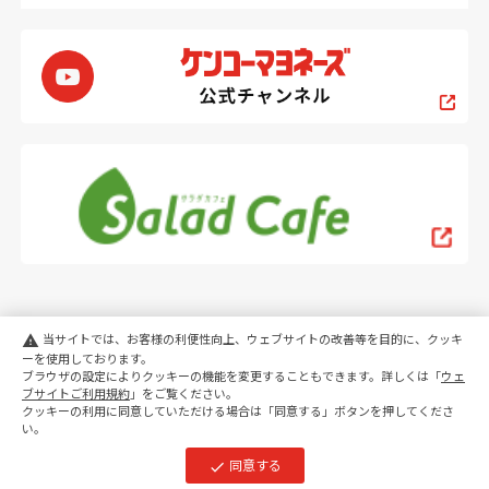
当サイトでは、お客様の利便性向上、ウェブサイトの改善等を目的に、クッキ
warning
ーを使用しております。
ブラウザの設定によりクッキーの機能を変更することもできます。詳しくは「
ウェ
PC
スマートフォン
ブサイトご利用規約
」をご覧ください。
クッキーの利用に同意していただける場合は「同意する」ボタンを押してくださ
い。
copyright KENKO Mayonnaise Co.,Ltd.All rights reserved.
同意する
check