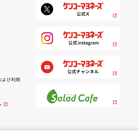
および利用
ト