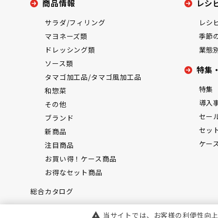
商品情報
レシ
サラダ/フィリング
レシ
マヨネーズ類
季節
ドレッシング類
業態
ソース類
特集
タマゴ加工品/タマゴ風加工品
特集
和惣菜
導入
その他
セー
ブランド
セッ
新商品
ケー
注目商品
お買い得！ケース商品
お得なセット商品
総合カタログ
当サイトでは、お客様の利便性向
warning