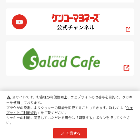
当サイトでは、お客様の利便性向上、ウェブサイトの改善等を目的に、クッキ
warning
ーを使用しております。
ブラウザの設定によりクッキーの機能を変更することもできます。詳しくは「
ウェ
PC
スマートフォン
ブサイトご利用規約
」をご覧ください。
クッキーの利用に同意していただける場合は「同意する」ボタンを押してくださ
い。
copyright KENKO Mayonnaise Co.,Ltd.All rights reserved.
同意する
check