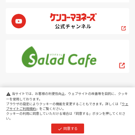
当サイトでは、お客様の利便性向上、ウェブサイトの改善等を目的に、クッキ
warning
ーを使用しております。
ブラウザの設定によりクッキーの機能を変更することもできます。詳しくは「
ウェ
PC
スマートフォン
ブサイトご利用規約
」をご覧ください。
クッキーの利用に同意していただける場合は「同意する」ボタンを押してくださ
い。
copyright KENKO Mayonnaise Co.,Ltd.All rights reserved.
同意する
check