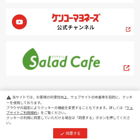
当サイトでは、お客様の利便性向上、ウェブサイトの改善等を目的に、クッキ
warning
ーを使用しております。
ブラウザの設定によりクッキーの機能を変更することもできます。詳しくは「
ウェ
PC
スマートフォン
ブサイトご利用規約
」をご覧ください。
クッキーの利用に同意していただける場合は「同意する」ボタンを押してくださ
い。
copyright KENKO Mayonnaise Co.,Ltd.All rights reserved.
同意する
check