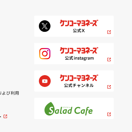
および利用
ト