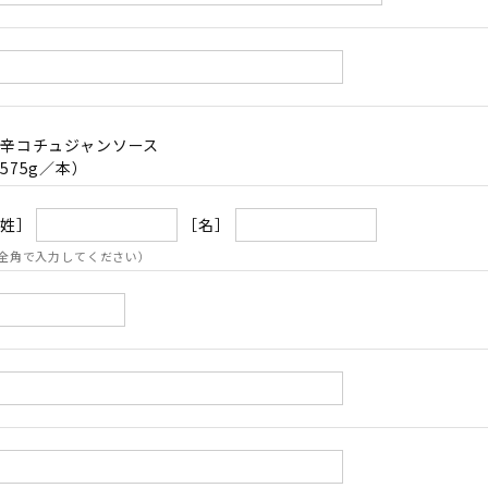
辛コチュジャンソース
575g／本）
姓］
［名］
全角で入力してください）