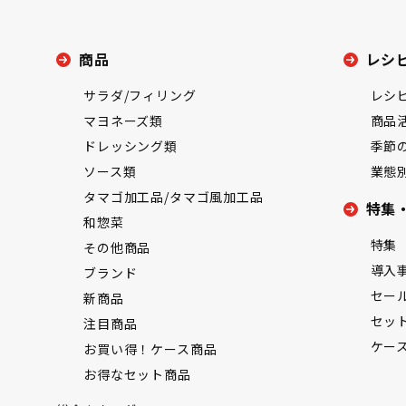
商品
レシ
サラダ/フィリング
レシ
マヨネーズ類
商品
ドレッシング類
季節
ソース類
業態
タマゴ加工品/タマゴ風加工品
特集
和惣菜
特集
その他商品
導入
ブランド
セー
新商品
セッ
注目商品
ケー
お買い得！ケース商品
お得なセット商品