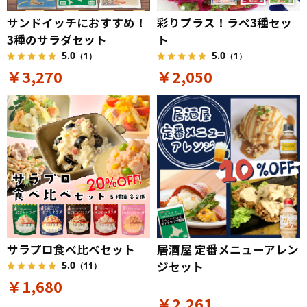
サンドイッチにおすすめ！
彩りプラス！ラペ3種セッ
3種のサラダセット
ト
5.0
5.0
（1）
（1）
￥3,270
￥2,050
サラプロ食べ比べセット
居酒屋 定番メニューアレン
ジセット
5.0
（11）
￥1,680
￥2,261