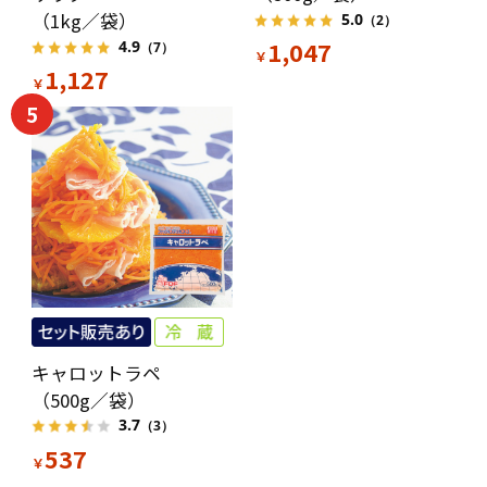
（1kg／袋）
5.0
（2）
1,047
4.9
（7）
￥
1,127
￥
5
キャロットラペ
（500g／袋）
3.7
（3）
537
￥