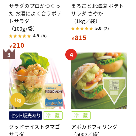
サラダのプロがつくっ
まるごと北海道 ポテト
た お酒によく合うポテ
サラダ さやか
トサラダ
（1kg／袋）
（100g/袋）
5.0
（7）
815
4.9
（8）
￥
210
￥
3
4
グッドテイストタマゴ
アボカドフィリング
サラダ
（500g／袋）