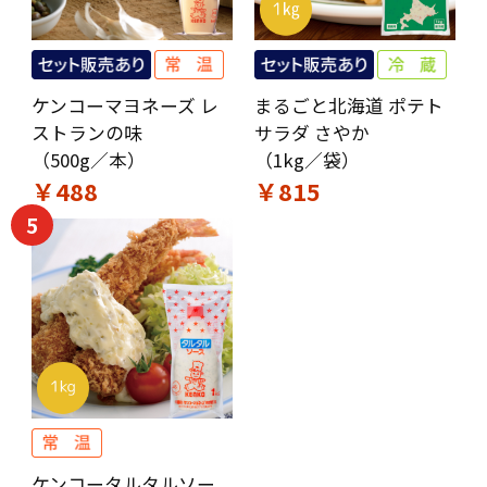
ケンコーマヨネーズ レ
まるごと北海道 ポテト
ストランの味
サラダ さやか
（500g／本）
（1kg／袋）
￥488
￥815
5
ケンコータルタルソー