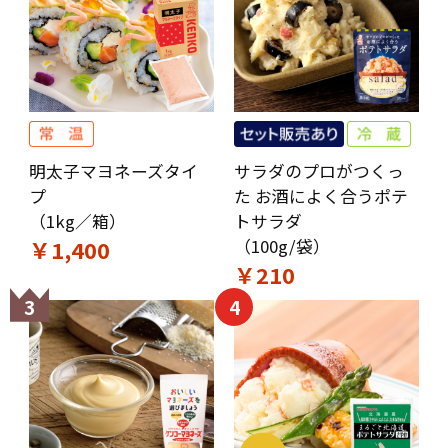
明太子マヨネーズタイ
サラダのプロがつくっ
プ
た お酒によく合うポテ
（1kg／箱）
トサラダ
￥1,400
（100g/袋）
￥210
3
4