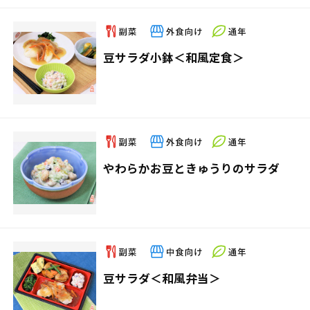
豆サラダ小鉢＜和風定食＞
やわらかお豆ときゅうりのサラダ
豆サラダ＜和風弁当＞