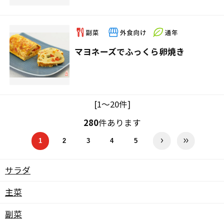
マヨネーズでふっくら卵焼き
[1～20件]
280
件あります
1
2
3
4
5
サラダ
主菜
副菜