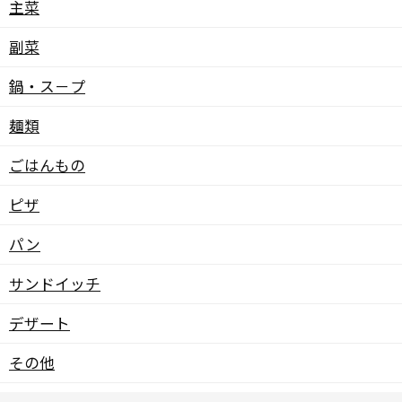
主菜
副菜
鍋・ス－プ
麺類
ごはんもの
ピザ
パン
サンドイッチ
デザート
その他