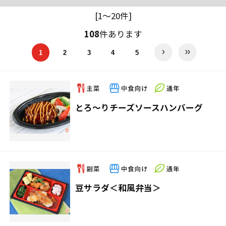
[1～20件]
108
件あります
1
2
3
4
5
とろ～りチーズソースハンバーグ
豆サラダ＜和風弁当＞