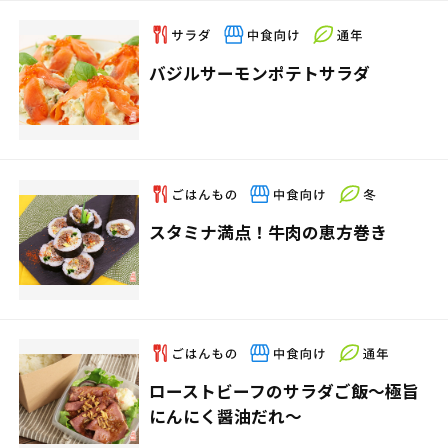
バジルサーモンポテトサラダ
スタミナ満点！牛肉の恵方巻き
ローストビーフのサラダご飯～極旨
にんにく醤油だれ～