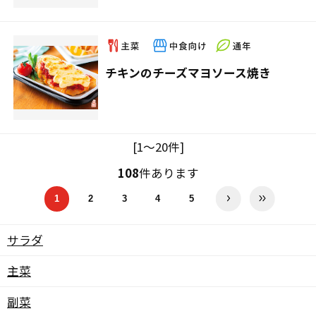
チキンのチーズマヨソース焼き
[1～20件]
108
件あります
1
2
3
4
5
サラダ
主菜
副菜