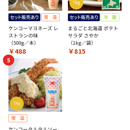
ケンコーマヨネーズ レ
まるごと北海道 ポテト
ストランの味
サラダ さやか
（500g／本）
（1kg／袋）
￥488
￥815
5
ケンコータルタルソー