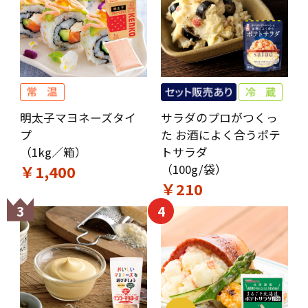
明太子マヨネーズタイ
サラダのプロがつくっ
プ
た お酒によく合うポテ
（1kg／箱）
トサラダ
￥1,400
（100g/袋）
￥210
3
4