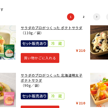
ます
1
2
サラダのプロがつくった ポテトサラダ
（110g／袋）
￥210
買い物かごに入れる
サラダのプロがつくった 北海道明太子
ポテトサラダ
（90g／袋）
￥210