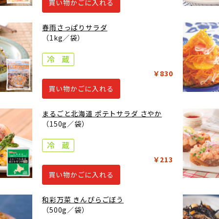
買い物かごに入れる
春雨さっぱりサラダ
（1kg／袋）
￥830
買い物かごに入れる
まるごと北海道 ポテトサラダ さやか
（150g／袋）
￥213
買い物かごに入れる
和彩万菜 きんぴらごぼう
（500g／袋）