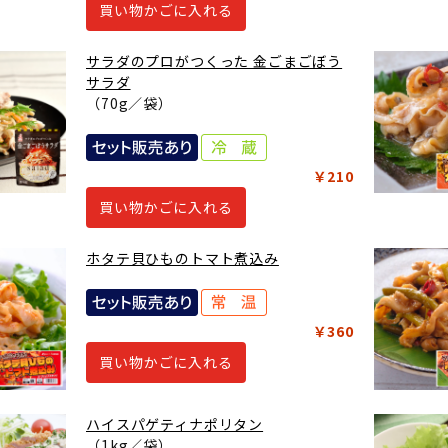
買い物かごに入れる
サラダのプロがつくった 金ごまごぼう
サラダ
（70g／袋）
￥210
買い物かごに入れる
ホタテ貝ひものトマト煮込み
￥360
買い物かごに入れる
ハイスパゲティナポリタン
（1kg／袋）