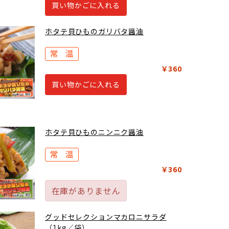
買い物かごに入れる
ホタテ貝ひものガリバタ醤油
￥360
買い物かごに入れる
ホタテ貝ひものニンニク醤油
￥360
在庫がありません
グッドセレクションマカロニサラダ
（1kg／袋）