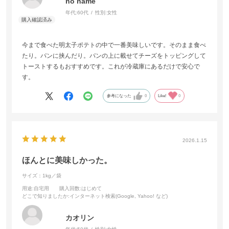
no name
年代:
60代
性別:
女性
今まで食べた明太子ポテトの中で一番美味しいです。そのまま食べ
たり。パンに挟んだり。パンの上に載せてチーズをトッピングして
トーストするもおすすめです。これが冷蔵庫にあるだけで安心で
す。
参考になった
0
Like!
0
2026.1.15
ほんとに美味しかった。
サイズ：1kg／袋
用途
:自宅用
購入回数
:はじめて
どこで知りましたか
:インターネット検索(Google, Yahoo! など)
カオリン