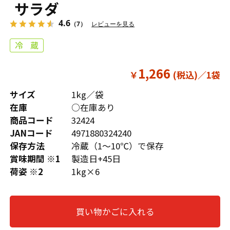
サラダ
4.6
（7）
レビューを見る
1,266
￥
サイズ
1kg／袋
在庫
○在庫あり
商品コード
32424
JANコード
4971880324240
保存方法
冷蔵（1～10℃）で保存
賞味期間 ※1
製造日+45日
荷姿 ※2
1kg×6
買い物かごに入れる