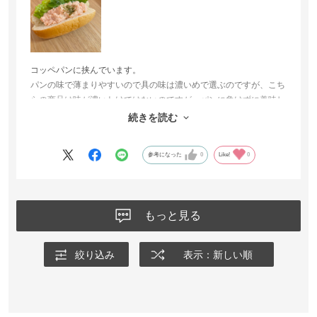
コッペパンに挟んでいます。
パンの味で薄まりやすいので具の味は濃いめで選ぶのですが、こち
らの商品は味が濃いわけではないのですが、パンに負けずに美味し
く頂けて、とてもご好評頂いています。
続きを読む
色味もピンク系で見た目の美味しさもアップで気に入ってます。
参考になった
0
Like!
0
もっと見る
絞り込み
表示：新しい順