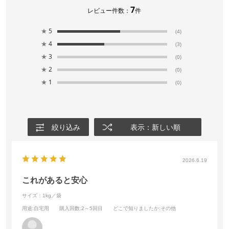
7
レビュー件数：
件
★
5
(4)
★
4
(3)
★
3
(0)
★
2
(0)
★
1
(0)
絞り込み
表示：新しい順
2026.6.19
これがあると安心
サイズ：1kg／袋
用途
:自宅用
購入回数
:2～5回目
どこで知りましたか
:その他