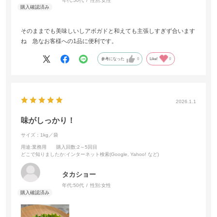
年代:
50代
性別:
女性
そのままでも美味しいしアボガドと和えても主張しすぎず合います
ね 急なお客様への1品に便利です。
参考になった
0
Like!
0
2026.1.1
味がしっかり！
サイズ：1kg／袋
用途
:業務用
購入回数
:2～5回目
どこで知りましたか
:インターネット検索(Google, Yahoo! など)
タカショー
年代:
50代
性別:
女性