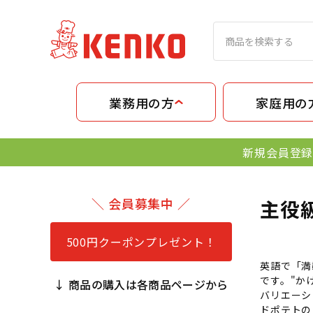
業務用の方
家庭用の
新規会員登録
＼ 会員募集中 ／
主役
500円クーポンプレゼント！
英語で「満
です。"か
↓ 商品の購入は各商品ページから
バリエーシ
ドポテトの