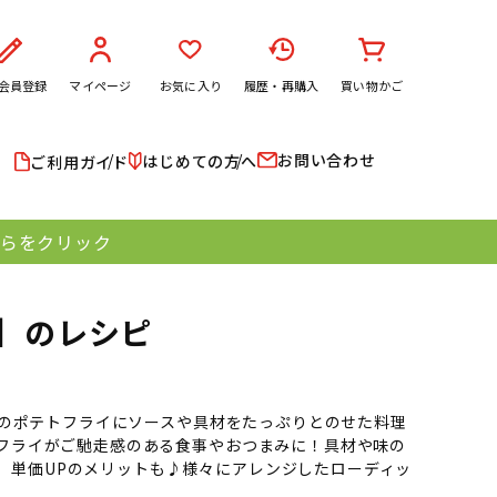
会員登録
マイページ
お気に入り
履歴・再購入
買い物かご
お問い合わせ
はじめての方へ
ご利用ガイド
ちらをクリック
】のレシピ
盛りのポテトフライにソースや具材をたっぷりとのせた料理
トフライがご馳走感のある食事やおつまみに！具材や味の
。単価UPのメリットも♪様々にアレンジしたローディッ