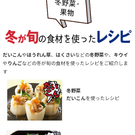
だいこん
や
ほうれん草
、
はくさい
などの
冬野菜
や、
キウイ
や
りんご
などの冬が旬の食材を使ったレシピをご紹介しま
す
冬野菜
だいこん
を使ったレシピ