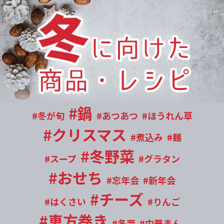
#鍋
#冬が旬
#あつあつ
#ほうれん草
#クリスマス
#煮込み
#麺
#冬野菜
#スープ
#グラタン
#おせち
#忘年会
#新年会
#チーズ
#はくさい
#りんご
#恵方巻き
#冬至
#中華まん