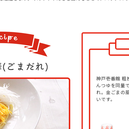
神戸壱番館 粗
んつゆを同量
れ。金ごまの
いです。