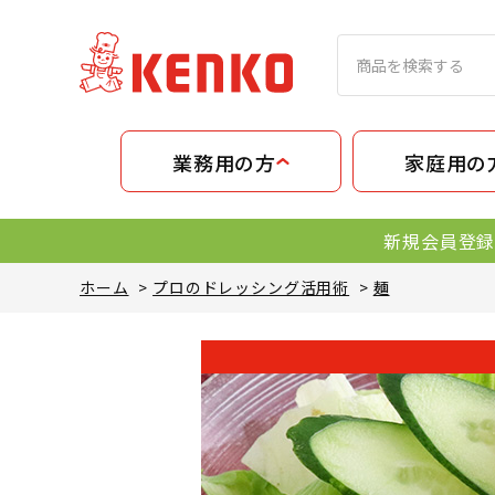
業務用の方
家庭用の
新規会員登録
ホーム
>
プロのドレッシング活用術
>
麺