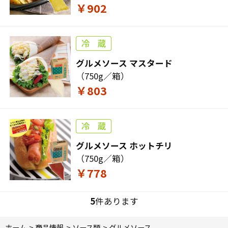
￥902
グルメソース マスタード
（750g／箱）
￥803
グルメソース ホットチリ
（750g／箱）
￥778
5
件あります
ホーム
>
商品情報
>
ソース類
>
グルメソース