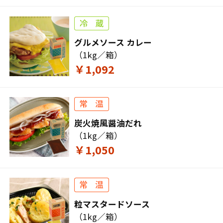
グルメソース カレー
（1kg／箱）
￥1,092
炭火焼風醤油だれ
（1kg／箱）
￥1,050
粒マスタードソース
（1kg／箱）