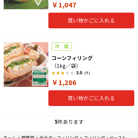
￥1,047
買い物かごに入れる
コーンフィリング
（1kg／袋）
3.0
（1）
￥1,286
買い物かごに入れる
5
件あります
ホーム
>
業務用
>
サラダ・フィリング
>
フィリング・ペースト