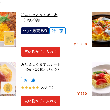
す
冷凍しっとりそぼろ卵
（1kg／袋）
￥1,390
買い物かごに入れる
冷凍ふっくらオムシート
（45g×10枚／パック）
5.0
（1）
￥880
買い物かごに入れる