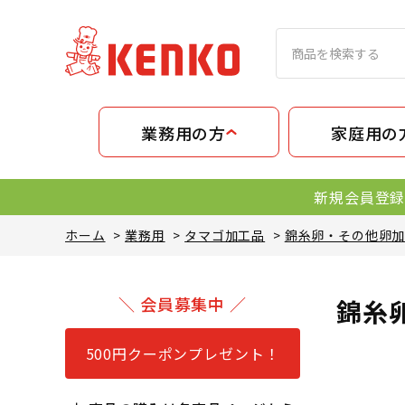
業務用の方
家庭用の
新規会員登録
ホーム
>
業務用
>
タマゴ加工品
>
錦糸卵・その他卵
＼ 会員募集中 ／
錦糸
500円クーポンプレゼント！