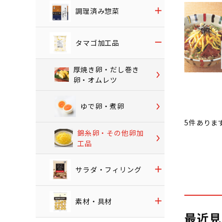
調理済み惣菜
タマゴ加工品
厚焼き卵・だし巻き
卵・オムレツ
ゆで卵・煮卵
5
件ありま
錦糸卵・その他卵加
工品
サラダ・フィリング
素材・具材
最近見