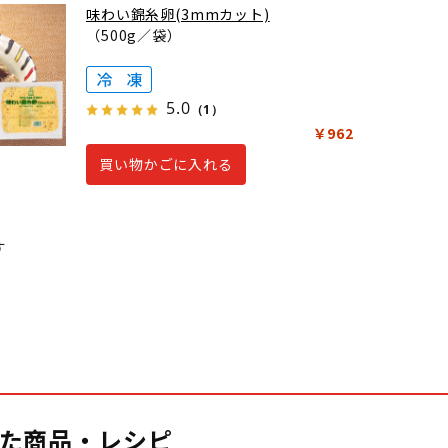
味わい錦糸卵(3mmカット)
（500g／袋）
5.0
（1）
￥962
買い物かごに入れる
す
た商品・レシピ