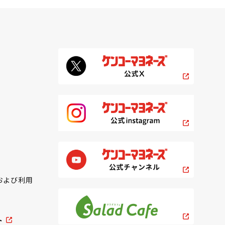
および利用
ト