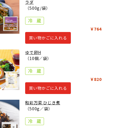
ラダ
（500g/袋）
￥764
買い物かごに入れる
ゆで卵H
（10個／袋）
￥820
買い物かごに入れる
和彩万菜 ひじき煮
（500g／袋）