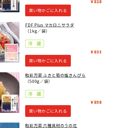
￥828
買い物かごに入れる
FDF Plus マカロニサラダ
（1kg／袋）
￥833
買い物かごに入れる
和彩万菜 ふきと筍の塩きんぴら
（500g／袋）
￥858
買い物かごに入れる
和彩万菜 六種具材のうの花