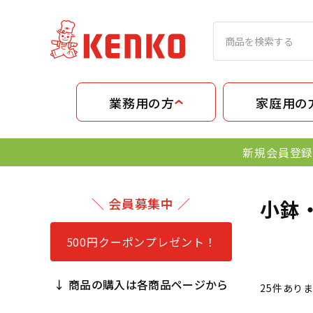
業務用の方
家庭用の
新規会員登録
＼ 会員募集中 ／
小鉢
500円クーポンプレゼント！
↓ 商品の購入は各商品ページから
25
件あり