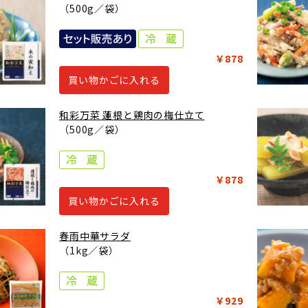
（500g／袋）
￥878
買い物かごに入れる
和彩万菜 蓮根と鶏肉の梅仕立て
（500g／袋）
￥878
買い物かごに入れる
春雨中華サラダ
（1kg／袋）
￥929