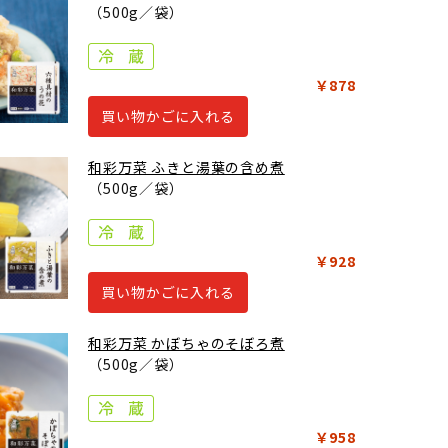
（500g／袋）
￥878
買い物かごに入れる
和彩万菜 ふきと湯葉の含め煮
（500g／袋）
￥928
買い物かごに入れる
和彩万菜 かぼちゃのそぼろ煮
（500g／袋）
￥958