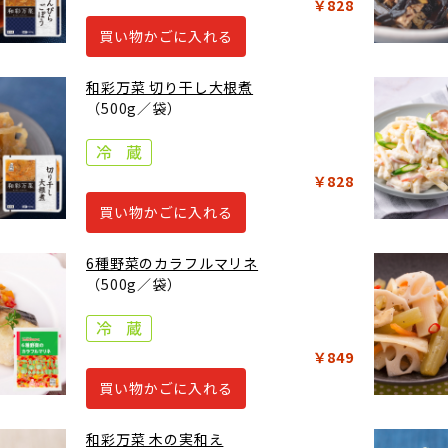
￥828
買い物かごに入れる
和彩万菜 切り干し大根煮
（500g／袋）
￥828
買い物かごに入れる
6種野菜のカラフルマリネ
（500g／袋）
￥849
買い物かごに入れる
和彩万菜 木の実和え