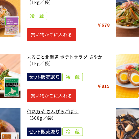
（1kg／袋）
￥678
買い物かごに入れる
まるごと北海道 ポテトサラダ さやか
（1kg／袋）
￥815
買い物かごに入れる
和彩万菜 きんぴらごぼう
（500g／袋）