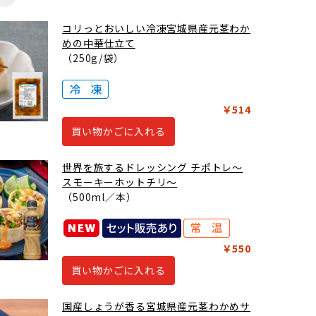
コリっとおいしい冷凍宮城県産元茎わか
めの中華仕立て
（250g/袋）
￥514
買い物かごに入れる
世界を旅するドレッシング チポトレ～
スモーキーホットチリ～
（500ml／本）
￥550
買い物かごに入れる
国産しょうが香る宮城県産元茎わかめサ