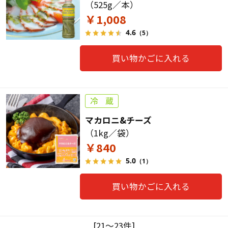
（525g／本）
￥1,008
4.6
（5）
買い物かごに入れる
マカロニ&チーズ
（1kg／袋）
￥840
5.0
（1）
買い物かごに入れる
[21～23件]