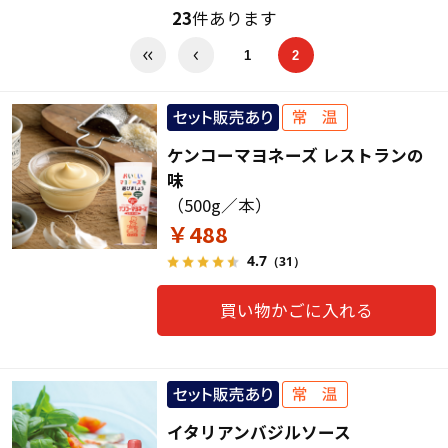
23
件あります
1
2
ケンコーマヨネーズ レストランの
味
（500g／本）
￥488
4.7
（31）
買い物かごに入れる
イタリアンバジルソース