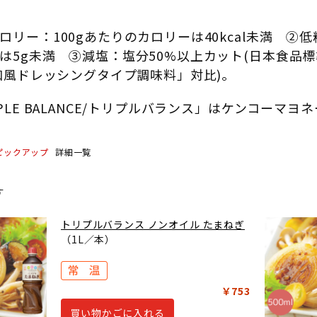
ロリー：100gあたりのカロリーは40kcal未満 ②低
は5g未満 ③減塩：塩分50%以上カット(日本食品
「和風ドレッシングタイプ調味料」対比)。
IPLE BALANCE/トリプルバランス」はケンコーマ
ピックアップ
詳細一覧
す
トリプルバランス ノンオイル たまねぎ
（1L／本）
￥753
買い物かごに入れる