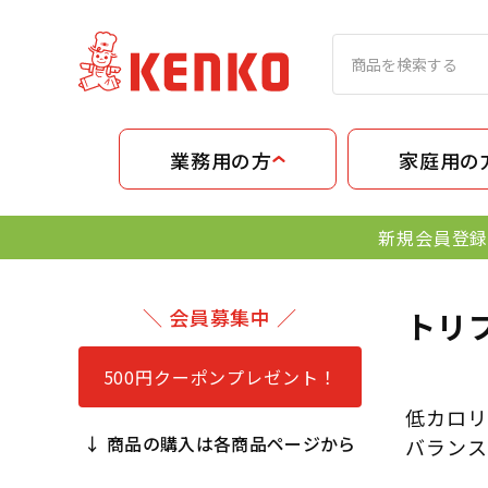
業務用の方
家庭用の
新規会員登録
＼ 会員募集中 ／
トリ
500円クーポンプレゼント！
低カロリ
↓ 商品の購入は各商品ページから
バランス