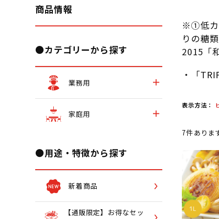
商品情報
※①低カ
りの糖類
●カテゴリーから探す
2015
・「TR
業務用
表示方法：
家庭用
7
件ありま
●用途・特徴から探す
新着商品
【通販限定】お得なセッ