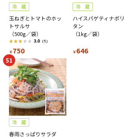
玉ねぎとトマトのホッ
ハイスパゲティナポリ
トサルサ
タン
（500g／袋）
（1kg／袋）
3.0
（1）
750
646
￥
￥
51
春雨さっぱりサラダ