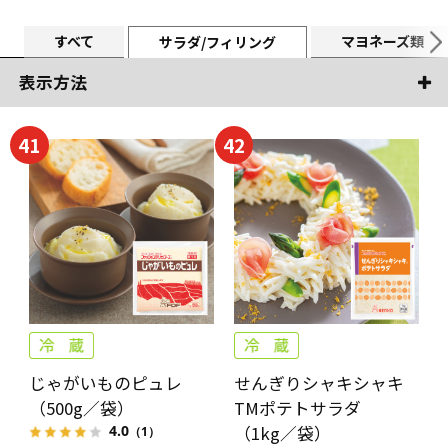
すべて
マヨネーズ類
サラダ/フィリング
表示方法
41
42
じゃがいものピュレ
せんぎりシャキシャキ
（500g／袋）
TMポテトサラダ
（1kg／袋）
4.0
（1）