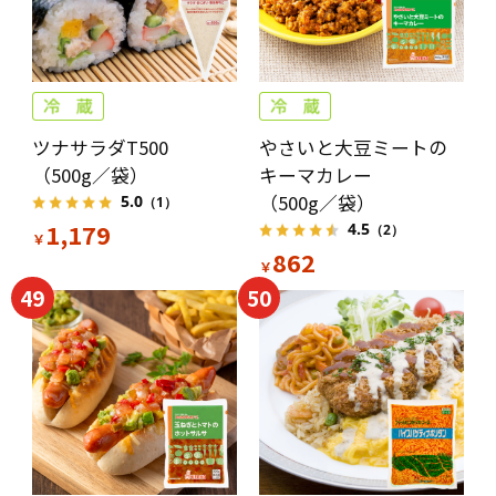
ツナサラダT500
やさいと大豆ミートの
（500g／袋）
キーマカレー
（500g／袋）
5.0
（1）
1,179
4.5
（2）
￥
862
￥
49
50