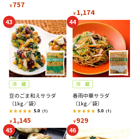
757
￥
1,174
￥
43
44
豆のごま和えサラダ
春雨中華サラダ
（1kg／袋）
（1kg／袋）
5.0
5.0
（1）
（1）
1,145
929
￥
￥
45
46