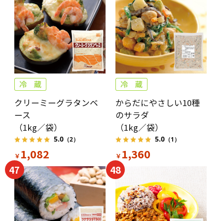
クリーミーグラタンベ
からだにやさしい10種
ース
のサラダ
（1kg／袋）
（1kg／袋）
5.0
5.0
（2）
（1）
1,082
1,360
￥
￥
47
48