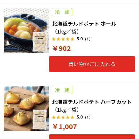
北海道チルドポテト ホール
（1kg／袋）
5.0
（1）
￥902
買い物かごに入れる
北海道チルドポテト ハーフカット
（1kg／袋）
5.0
（1）
￥1,007