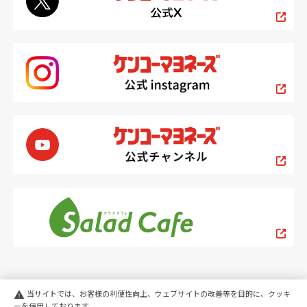
当サイトでは、お客様の利便性向上、ウェブサイトの改善等を目的に、クッキ
warning
ーを使用しております。