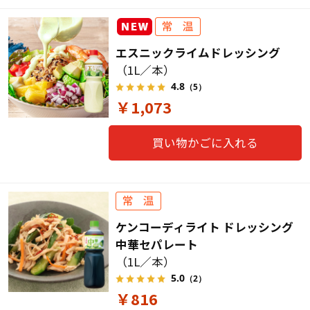
エスニックライムドレッシング
（1L／本）
4.8
（5）
￥1,073
買い物かごに入れる
ケンコーディライト ドレッシング
中華セパレート
（1L／本）
5.0
（2）
￥816