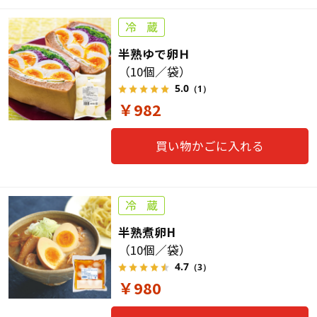
半熟ゆで卵Ｈ
（10個／袋）
5.0
（1）
￥982
買い物かごに入れる
半熟煮卵H
（10個／袋）
4.7
（3）
￥980