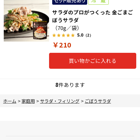
サラダのプロがつくった 金ごまご
ぼうサラダ
（70g／袋）
5.0
（2）
￥210
買い物かごに入れる
8
件あります
ホーム
>
家庭用
>
サラダ・フィリング
>
ごぼうサラダ