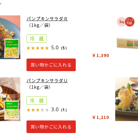
す
パンプキンサラダＲ
（1kg／袋）
5.0
（5）
￥1,390
買い物かごに入れる
パンプキンサラダＵ
（1kg／袋）
3.0
（1）
￥1,210
買い物かごに入れる