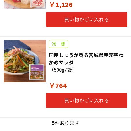
￥1,126
買い物かごに入れる
国産しょうが香る宮城県産元茎わ
かめサラダ
（500g/袋）
￥764
買い物かごに入れる
5
件あります