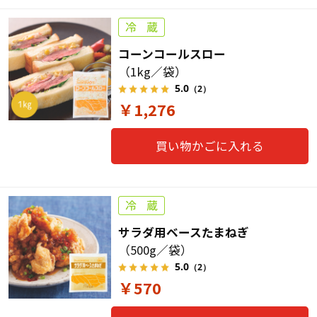
コーンコールスロー
（1kg／袋）
5.0
（2）
￥1,276
買い物かごに入れる
サラダ用ベースたまねぎ
（500g／袋）
5.0
（2）
￥570