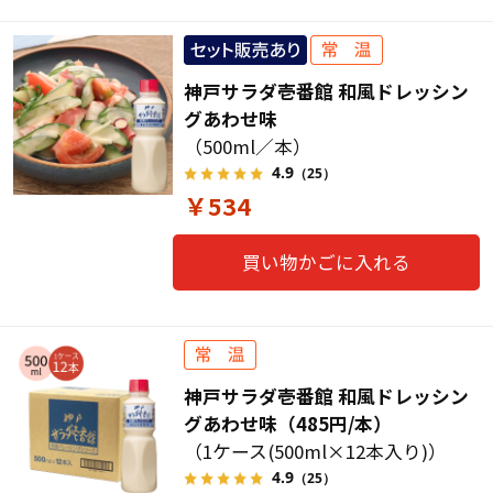
神戸サラダ壱番館 和風ドレッシン
グあわせ味
（500ml／本）
4.9
（25）
￥534
買い物かごに入れる
神戸サラダ壱番館 和風ドレッシン
グあわせ味（485円/本）
（1ケース(500ml×12本入り)）
4.9
（25）