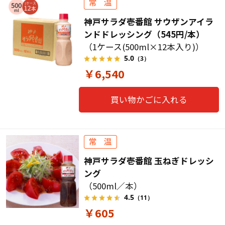
神戸サラダ壱番館 サウザンアイラ
ンドドレッシング（545円/本）
（1ケース(500ml×12本入り)）
5.0
（3）
￥6,540
買い物かごに入れる
神戸サラダ壱番館 玉ねぎドレッシ
ング
（500ml／本）
4.5
（11）
￥605