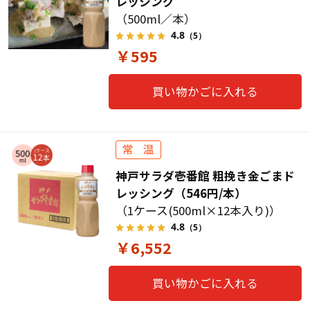
レッシング
（500ml／本）
4.8
（5）
￥595
買い物かごに入れる
神戸サラダ壱番館 粗挽き金ごまド
レッシング（546円/本）
（1ケース(500ml×12本入り)）
4.8
（5）
￥6,552
買い物かごに入れる