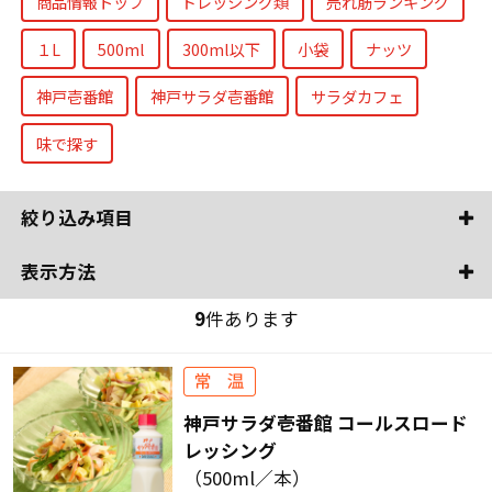
商品情報トップ
ドレッシング類
売れ筋ランキング
１L
500ml
300ml以下
小袋
ナッツ
神戸壱番館
神戸サラダ壱番館
サラダカフェ
味で探す
絞り込み項目
表示方法
9
件あります
神戸サラダ壱番館 コールスロード
レッシング
（500ml／本）