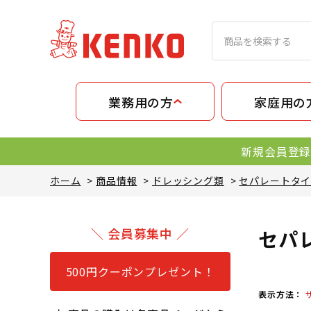
業務用の方
家庭用の
新規会員登録
ホーム
>
商品情報
>
ドレッシング類
>
セパレートタ
＼ 会員募集中 ／
セパ
500円クーポンプレゼント！
表示方法：