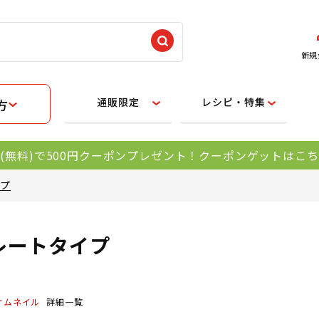
新規
通販限定
レシピ・特集
方
(無料)で500円クーポンプレゼント！クーポンゲットはこ
イプ
レートタイプ
サムネイル
詳細一覧