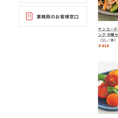
業務用のお客様窓口
ケンコーデ
ング 中華
（1L／本
￥816