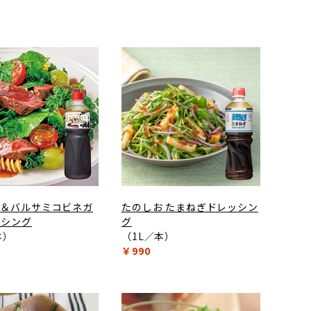
ブ＆バルサミコビネガ
たのしお たまねぎドレッシン
ッシング
グ
本）
（1L／本）
￥990