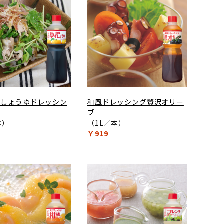
ずしょうゆドレッシン
和風ドレッシング贅沢オリー
ブ
本）
（1L／本）
￥919