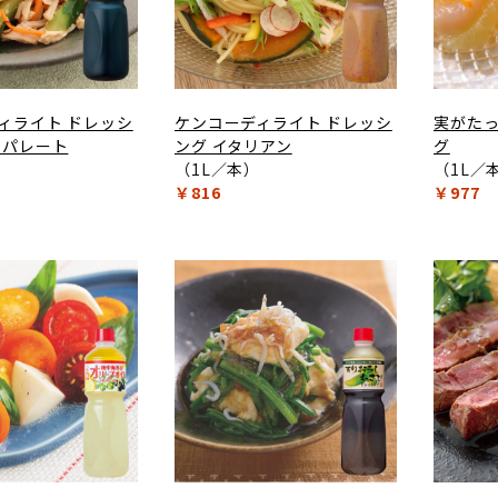
ィライト ドレッシ
ケンコーディライト ドレッシ
実がた
セパレート
ング イタリアン
グ
）
（1L／本）
（1L／
￥816
￥977