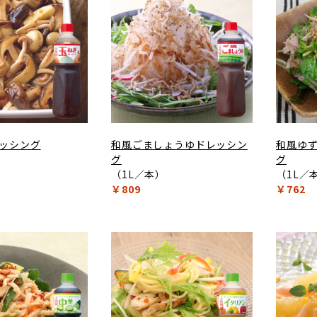
ッシング
和風ごましょうゆドレッシン
和風ゆ
）
グ
グ
（1L／本）
（1L／
￥809
￥762