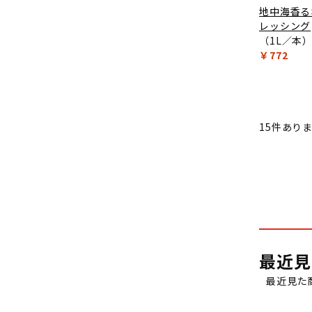
地中海香る
レッシング
（1L／本
￥772
15
件あり
最近見
最近見た