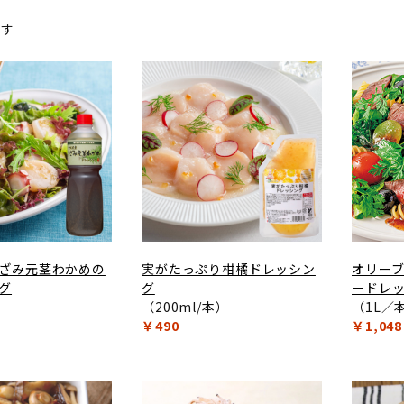
ます
ざみ元茎わかめの
実がたっぷり柑橘ドレッシン
オリー
グ
グ
ードレ
）
（200ml/本）
（1L／
￥490
￥1,048