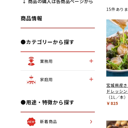
↓ 商品の購入は各商品ページから
15
件あり
商品情報
●カテゴリーから探す
業務用
家庭用
宮城県産き
ドレッシン
（1L／本
●用途・特徴から探す
￥825
新着商品